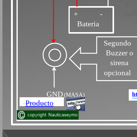
+ -
Bateria
Segundo
Buzzer o
sirena
opcional
GND
h
(MASA)
Producto