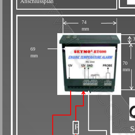
Anschlussplan
74
mm
69
mm
70
mm
F
S